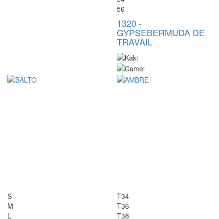
56
1320
-
GYPSE
BERMUDA DE
TRAVAIL
S
T34
M
T36
L
T38