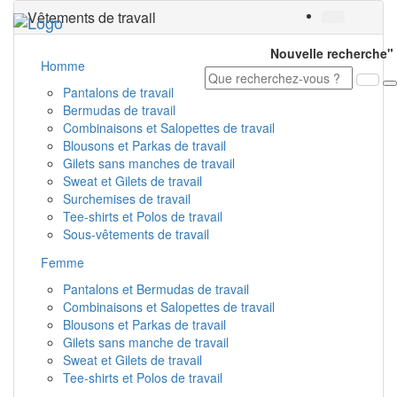
Vêtements de travail
Toggl
navig
Nouvelle recherche"
Homme
Pantalons de travail
Bermudas de travail
Combinaisons et Salopettes de travail
Blousons et Parkas de travail
Gilets sans manches de travail
Sweat et Gilets de travail
Surchemises de travail
Tee-shirts et Polos de travail
Sous-vêtements de travail
Femme
Pantalons et Bermudas de travail
Combinaisons et Salopettes de travail
Blousons et Parkas de travail
Gilets sans manche de travail
Sweat et Gilets de travail
Tee-shirts et Polos de travail