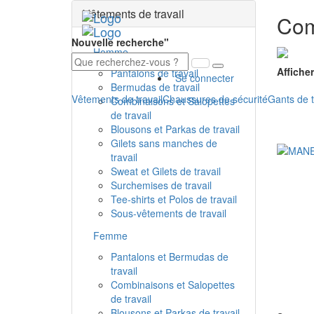
Vêtements de travail
Com
Nouvelle recherche"
Homme
Afficher
Pantalons de travail
Se connecter
Bermudas de travail
Vêtements de travail
Chaussures de sécurité
Gants de t
Combinaisons et Salopettes
de travail
Blousons et Parkas de travail
Gilets sans manches de
travail
Sweat et Gilets de travail
Surchemises de travail
Tee-shirts et Polos de travail
Sous-vêtements de travail
Femme
Pantalons et Bermudas de
travail
Combinaisons et Salopettes
de travail
Blousons et Parkas de travail