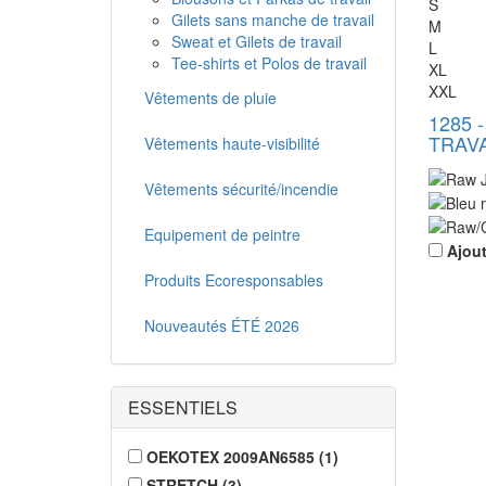
S
Gilets sans manche de travail
M
Sweat et Gilets de travail
L
Tee-shirts et Polos de travail
XL
XXL
Vêtements de pluie
1285
TRAVA
Vêtements haute-visibilité
Vêtements sécurité/incendie
Equipement de peintre
Ajou
Produits Ecoresponsables
Nouveautés ÉTÉ 2026
ESSENTIELS
OEKOTEX 2009AN6585
(
1
)
STRETCH
(
3
)