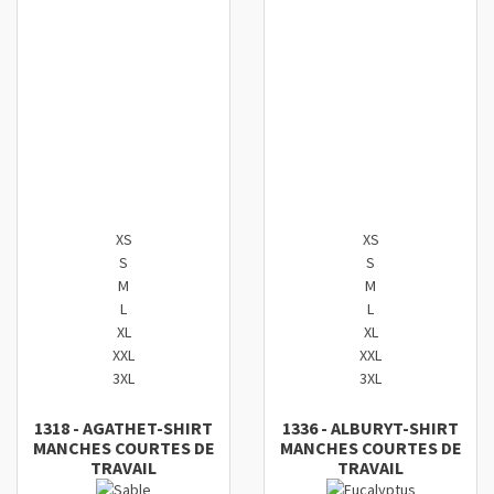
Ajouter au comparateur
Ajouter au comparateur
XS
XS
S
S
M
M
L
L
XL
XL
XXL
XXL
3XL
3XL
1318
-
AGATHE
T-SHIRT
1336
-
ALBURY
T-SHIRT
MANCHES COURTES DE
MANCHES COURTES DE
TRAVAIL
TRAVAIL