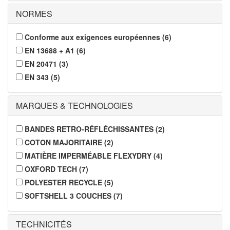
NORMES
Conforme aux exigences européennes
(
6
)
EN 13688 + A1
(
6
)
EN 20471
(
3
)
EN 343
(
5
)
MARQUES & TECHNOLOGIES
BANDES RETRO-RÉFLÉCHISSANTES
(
2
)
COTON MAJORITAIRE
(
2
)
MATIÈRE IMPERMÉABLE FLEXYDRY
(
4
)
OXFORD TECH
(
7
)
POLYESTER RECYCLE
(
5
)
SOFTSHELL 3 COUCHES
(
7
)
TECHNICITÉS