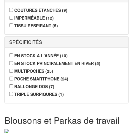
COUTURES ÉTANCHES
(
9
)
IMPERMÉABLE
(
12
)
TISSU RESPIRANT
(
5
)
SPÉCIFICITÉS
EN STOCK A L'ANNÉE
(
10
)
EN STOCK PRINCIPALEMENT EN HIVER
(
5
)
MULTIPOCHES
(
25
)
POCHE SMARTPHONE
(
24
)
RALLONGE DOS
(
7
)
TRIPLE SURPIQÛRES
(
1
)
Blousons et Parkas de travail