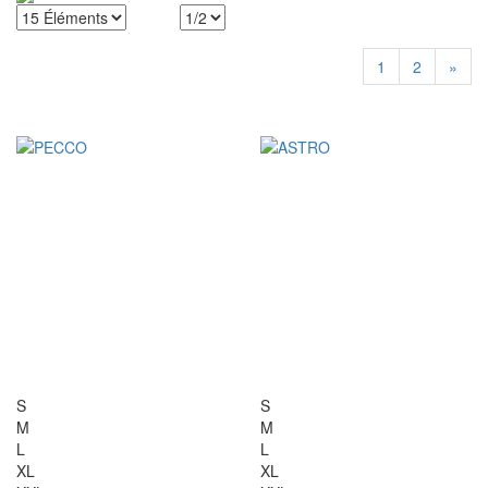
1
2
»
S
S
M
M
L
L
XL
XL