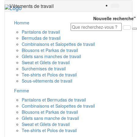
Vêtements de travail
Toggl
navig
Nouvelle recherche"
Homme
Pantalons de travail
Bermudas de travail
Combinaisons et Salopettes de travail
Blousons et Parkas de travail
Gilets sans manches de travail
Sweat et Gilets de travail
Surchemises de travail
Tee-shirts et Polos de travail
Sous-vêtements de travail
Femme
Pantalons et Bermudas de travail
Combinaisons et Salopettes de travail
Blousons et Parkas de travail
Gilets sans manche de travail
Sweat et Gilets de travail
Tee-shirts et Polos de travail