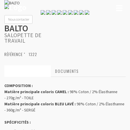
Toggl
naviga
Nous contacter
BALTO
SALOPETTE DE
TRAVAIL
RÉFÉRENCE "
1322
CARACTÉRISTIQUES
DOCUMENTS
COMPOSITION :
Matière principale coloris CAMEL :
98% Coton / 2% Élasthanne
- 270g/m² - TOILE
Matière principale coloris BLEU LAVÉ :
98% Coton / 2% Élasthanne
- 360g/m² - SERGÉ
SPÉCIFICITÉS :