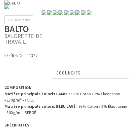
Toggl
naviga
Nous contacter
BALTO
SALOPETTE DE
TRAVAIL
RÉFÉRENCE "
1322
CARACTÉRISTIQUES
DOCUMENTS
COMPOSITION :
Matière principale coloris CAMEL :
98% Coton / 2% Élasthanne
- 270g/m² - TOILE
Matière principale coloris BLEU LAVÉ :
98% Coton / 2% Élasthanne
- 360g/m² - SERGÉ
SPÉCIFICITÉS :