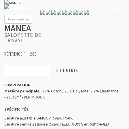
Toggl
naviga
Nous contacter
MANEA
SALOPETTE DE
TRAVAIL
RÉFÉRENCE "
1285
CARACTÉRISTIQUES
DOCUMENTS
COMPOSITION :
Matière principale :
73% Coton / 25% Polyester / 2% Élasthanne
- 280g/m² - DENIM JOGG
SPÉCIFICITÉS :
Ceinture ajustable D-MOOV (
Coloris RAW)
Ceinture semi-élastiquée (
Coloris BLEU MOYEN et RAW CAMEL)