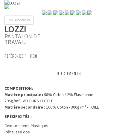
Toggl
naviga
Nous contacter
LOZZI
PANTALON DE
TRAVAIL
RÉFÉRENCE "
1198
CARACTÉRISTIQUES
DOCUMENTS
COMPOSITION:
Matière principale :
98% Coton / 2% Élasthanne -
295g/m² - VELOURS CÔTELÉ
Matière secondaire :
100% Coton - 300g/m² - TOILE
SPÉCIFICITÉS :
Ceinture semi-élastiquée
Réhausse dos