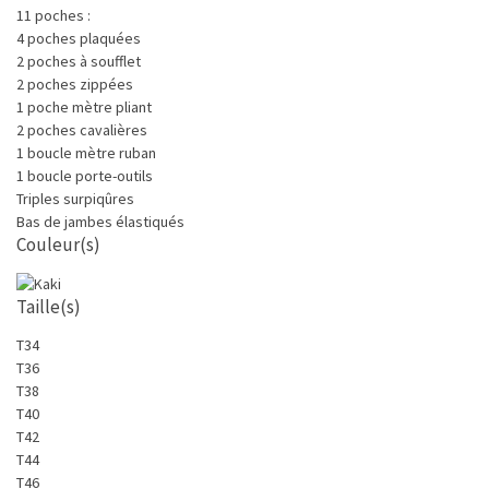
11 poches :
4 poches plaquées
2 poches à soufflet
2 poches zippées
1 poche mètre pliant
2 poches cavalières
1 boucle mètre ruban
1 boucle porte-outils
Triples surpiqûres
Bas de jambes élastiqués
Couleur(s)
Taille(s)
T34
T36
T38
T40
T42
T44
T46