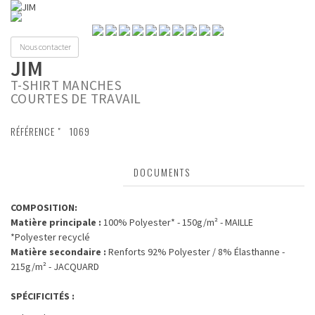
Toggl
naviga
Nous contacter
JIM
T-SHIRT MANCHES
COURTES DE TRAVAIL
RÉFÉRENCE "
1069
CARACTÉRISTIQUES
DOCUMENTS
COMPOSITION:
Matière principale :
100% Polyester* - 150g/m² - MAILLE
*Polyester recyclé
Matière secondaire :
Renforts 92% Polyester / 8% Élasthanne -
215g/m² - JACQUARD
SPÉCIFICITÉS :