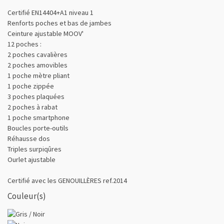
Certifié EN14404+A1 niveau 1
Renforts poches et bas de jambes
Ceinture ajustable MOOV'
12 poches :
2 poches cavalières
2 poches amovibles
1 poche mètre pliant
1 poche zippée
3 poches plaquées
2 poches à rabat
1 poche smartphone
Boucles porte-outils
Réhausse dos
Triples surpiqûres
Ourlet ajustable
Certifié avec les GENOUILLÈRES ref.2014
Couleur(s)