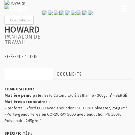
Toggl
naviga
Nous contacter
HOWARD
PANTALON DE
TRAVAIL
RÉFÉRENCE "
1215
CARACTÉRISTIQUES
DOCUMENTS
COMPOSITION :
Matière principale :
98% Coton / 2%
É
lasthanne - 300g/m² - SERGÉ
Matières secondaires :
- Renforts Oxford 600D avec enduction PU 100% Polyester, 250g/m²
- Porte-genouillères en CORDURA® 500D avec enduction PU 100%
Polyamide, 245g/m²
SPÉCIFICITÉS :