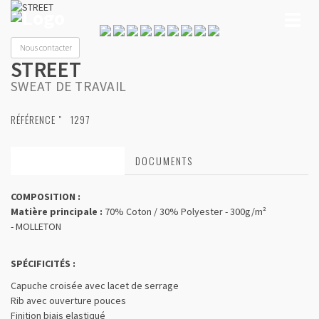
Toggl
naviga
Nous contacter
STREET
SWEAT DE TRAVAIL
RÉFÉRENCE "
1297
CARACTÉRISTIQUES
DOCUMENTS
COMPOSITION :
Matière principale :
70% Coton / 30% Polyester - 300g/m²
- MOLLETON
SPÉCIFICITÉS :
Capuche croisée avec lacet de serrage
Rib avec ouverture pouces
Finition biais elastiqué