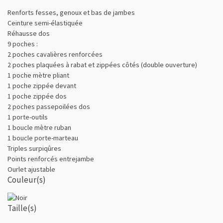
Renforts fesses, genoux et bas de jambes
Ceinture semi-élastiquée
Réhausse dos
9 poches :
2 poches cavalières renforcées
2 poches plaquées à rabat et zippées côtés (double ouverture)
1 poche mètre pliant
1 poche zippée devant
1 poche zippée dos
2 poches passepoilées dos
1 porte-outils
1 boucle mètre ruban
1 boucle porte-marteau
Triples surpiqûres
Points renforcés entrejambe
Ourlet ajustable
Couleur(s)
Taille(s)