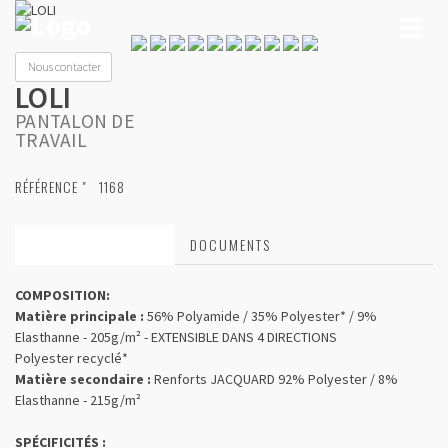
Toggl
naviga
Nous contacter
LOLI
PANTALON DE
TRAVAIL
RÉFÉRENCE "
1168
CARACTÉRISTIQUES
DOCUMENTS
COMPOSITION:
Matière principale :
56% Polyamide / 35% Polyester* / 9%
Elasthanne - 205g/m² - EXTENSIBLE DANS 4 DIRECTIONS
Polyester recyclé*
Matière secondaire :
Renforts JACQUARD
92% Polyester / 8%
Elasthanne - 215g/m²
SPÉCIFICITÉS :