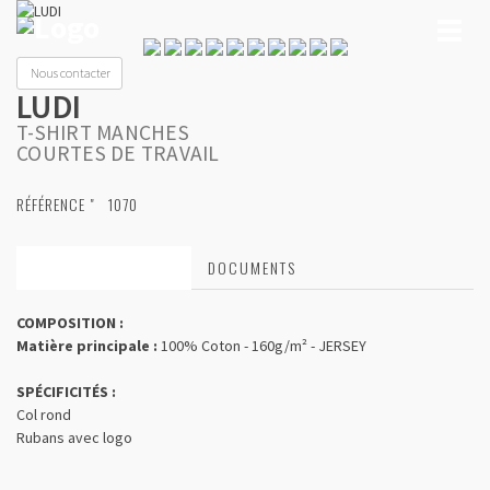
Toggl
naviga
Nous contacter
LUDI
T-SHIRT MANCHES
COURTES DE TRAVAIL
RÉFÉRENCE "
1070
CARACTÉRISTIQUES
DOCUMENTS
COMPOSITION :
Matière principale :
100% Coton - 160g/m² - JERSEY
SPÉCIFICITÉS :
Col rond
Rubans avec logo