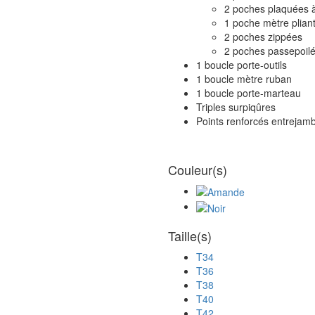
2 poches plaquées à
1 poche mètre plian
2 poches zippées
2 poches passepoil
1 boucle porte-outils
1 boucle mètre ruban
1 boucle porte-marteau
Triples surpiqûres
Points renforcés entrejam
Couleur(s)
Taille(s)
T34
T36
T38
T40
T42