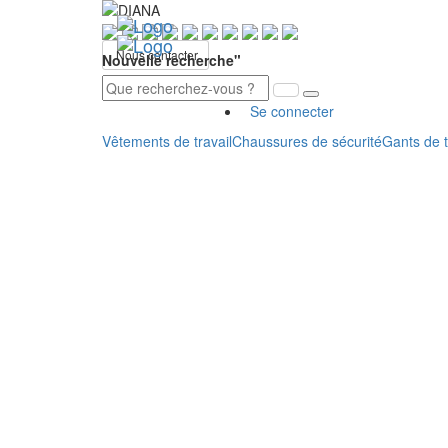
Nous contacter
Nouvelle recherche"
Se connecter
Vêtements de travail
Chaussures de sécurité
Gants de t