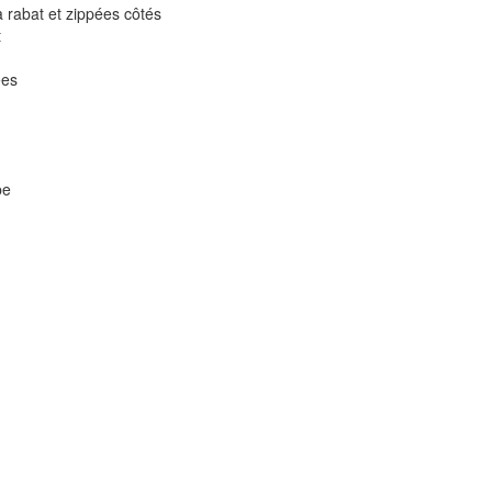
 rabat et zippées côtés
t
ées
be