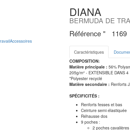
DIANA
BERMUDA DE TRA
Référence "
1169
ravail
Accessoires
Caractéristiques
Documen
COMPOSITION:
Matière principale :
56% Polyami
205g/m² - EXTENSIBLE DANS 4
*Polyester recyclé
Matière secondaire :
Renforts
SPÉCIFICITÉS :
Renforts fesses et bas
Ceinture semi-élastiquée
Réhausse dos
9 poches :
2 poches cavalières