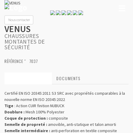
Toggl
naviga
Nous contacter
VENUS
CHAUSSURES
MONTANTES DE
SÉCURITÉ
RÉFÉRENCE "
7037
CARACTÉRISTIQUES
DOCUMENTS
Certifié EN ISO 20345:2011 S3 SRC avec propriétés comparables à la
nouvelle norme EN ISO 20345:2022
Tige
: Action CUIR finition NUBUCK
Doublure :
Mesh 100% Polyester
Coque de protection :
composite
Semelle de propreté :
amovible, anti-statique et talon amorti
Semelle intermédiaire :
anti-perforation en textile composite