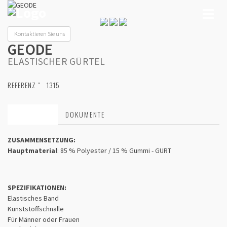
Toggl
naviga
Kontaktieren Sie uns
GEODE
ELASTISCHER GÜRTEL
REFERENZ "
1315
MERKMALE
DOKUMENTE
ZUSAMMENSETZUNG:
Hauptmaterial
: 85 % Polyester / 15 % Gummi - GURT
SPEZIFIKATIONEN:
Elastisches Band
Kunststoffschnalle
Für Männer oder Frauen