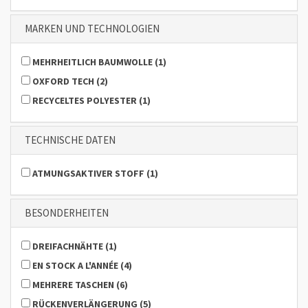
MARKEN UND TECHNOLOGIEN
MEHRHEITLICH BAUMWOLLE
(
1
)
OXFORD TECH
(
2
)
RECYCELTES POLYESTER
(
1
)
TECHNISCHE DATEN
ATMUNGSAKTIVER STOFF
(
1
)
BESONDERHEITEN
DREIFACHNÄHTE
(
1
)
EN STOCK A L'ANNÉE
(
4
)
MEHRERE TASCHEN
(
6
)
RÜCKENVERLÄNGERUNG
(
5
)