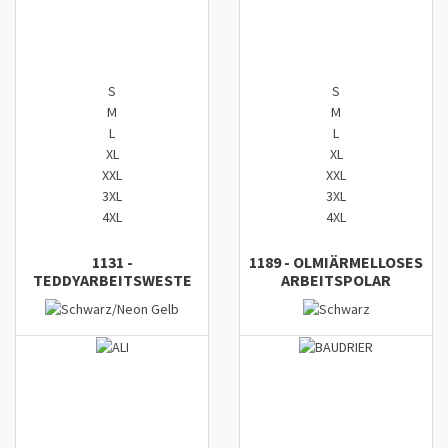
S
S
M
M
L
L
XL
XL
XXL
XXL
3XL
3XL
4XL
4XL
1131
-
1189
-
OLMI
ÄRMELLOSES
TEDDY
ARBEITSWESTE
ARBEITSPOLAR
Zum Komparator hinzufügen
Zum Komparator hinzufügen