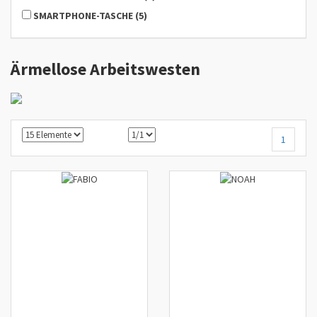
SMARTPHONE-TASCHE
(
5
)
Ärmellose Arbeitswesten
1