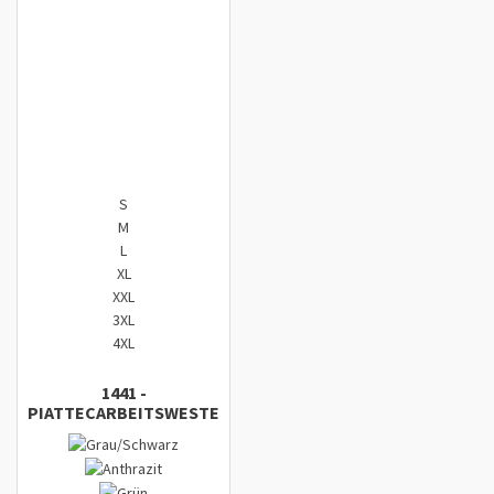
Zum Komparator hinzufügen
S
M
L
XL
XXL
3XL
4XL
1441
-
PIATTEC
ARBEITSWESTE