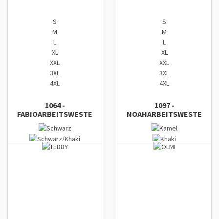
S
S
M
M
L
L
XL
XL
XXL
XXL
3XL
3XL
4XL
4XL
1064
-
1097
-
FABIO
ARBEITSWESTE
NOAH
ARBEITSWESTE
Zum Komparator hinzufügen
Zum Komparator hinzufügen