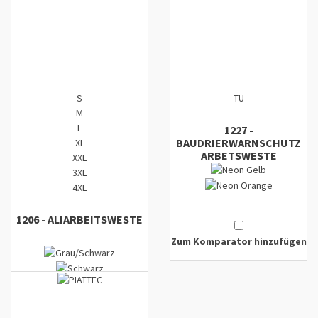
S
TU
M
L
1227
-
BAUDRIER
WARNSCHUTZ
XL
ARBETSWESTE
XXL
3XL
4XL
1206
-
ALI
ARBEITSWESTE
Zum Komparator hinzufügen