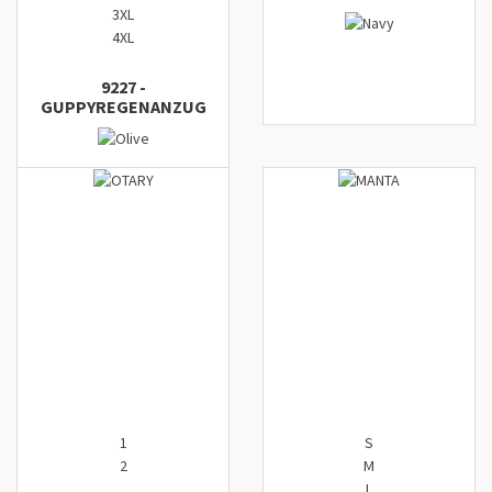
3XL
4XL
9227
-
GUPPY
REGENANZUG
1
S
2
M
L