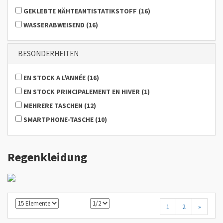
GEKLEBTE NÄHTEANTISTATIKSTOFF
(
16
)
WASSERABWEISEND
(
16
)
BESONDERHEITEN
EN STOCK A L'ANNÉE
(
16
)
EN STOCK PRINCIPALEMENT EN HIVER
(
1
)
MEHRERE TASCHEN
(
12
)
SMARTPHONE-TASCHE
(
10
)
Regenkleidung
1
2
»