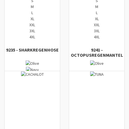
S
S
M
M
L
L
XL
XL
XXL
XXL
3XL
3XL
4XL
4XL
9235
-
SHARK
REGENHOSE
9241
-
OCTOPUS
REGENMANTEL