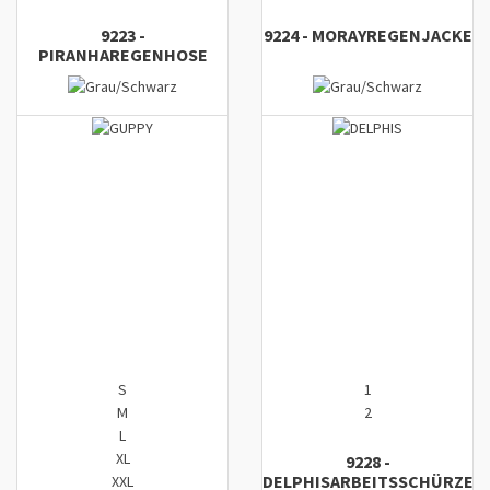
9223
-
9224
-
MORAY
REGENJACKE
PIRANHA
REGENHOSE
S
1
M
2
L
XL
9228
-
DELPHIS
ARBEITSSCHÜRZE
XXL