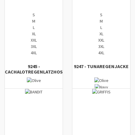
S
S
M
M
L
L
XL
XL
XXL
XXL
3XL
3XL
4XL
4XL
9245
-
9247
-
TUNA
REGENJACKE
CACHALOT
REGENLATZHOSE