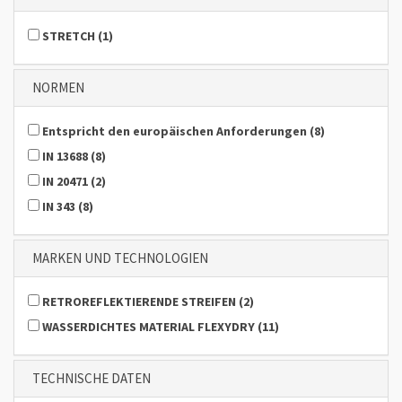
STRETCH
(
1
)
NORMEN
Entspricht den europäischen Anforderungen
(
8
)
IN 13688
(
8
)
IN 20471
(
2
)
IN 343
(
8
)
MARKEN UND TECHNOLOGIEN
RETROREFLEKTIERENDE STREIFEN
(
2
)
WASSERDICHTES MATERIAL FLEXYDRY
(
11
)
TECHNISCHE DATEN