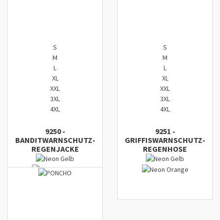
S
S
M
M
L
L
XL
XL
XXL
XXL
3XL
3XL
4XL
4XL
9250
-
9251
-
BANDIT
WARNSCHUTZ-
GRIFFIS
WARNSCHUTZ-
REGENJACKE
REGENHOSE