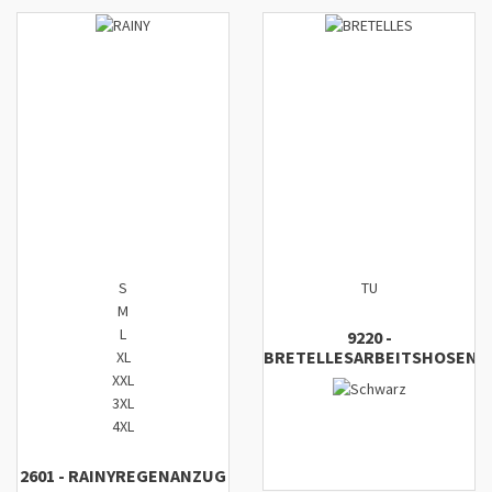
S
TU
M
L
9220
-
BRETELLES
ARBEITSHOSENT
XL
XXL
3XL
4XL
2601
-
RAINY
REGENANZUG