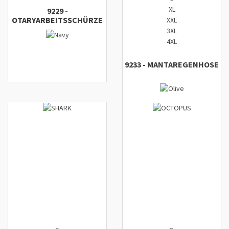
XL
9229
-
OTARY
ARBEITSSCHÜRZE
XXL
3XL
4XL
9233
-
MANTA
REGENHOSE