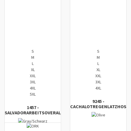
Zum Komparator hinzufügen
Zum Komparator hinzufügen
S
S
M
M
L
L
XL
XL
XXL
XXL
3XL
3XL
4XL
4XL
5XL
9245
-
CACHALOT
REGENLATZHOSE
1457
-
SALVADOR
ARBEITSOVERALL