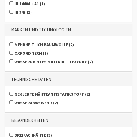
IN 14404 + A1
(
1
)
IN 343
(
2
)
MARKEN UND TECHNOLOGIEN
MEHRHEITLICH BAUMWOLLE
(
2
)
OXFORD TECH
(
1
)
WASSERDICHTES MATERIAL FLEXYDRY
(
2
)
TECHNISCHE DATEN
GEKLEBTE NÄHTEANTISTATIKSTOFF
(
2
)
WASSERABWEISEND
(
2
)
BESONDERHEITEN
DREIFACHNÄHTE
(
3
)