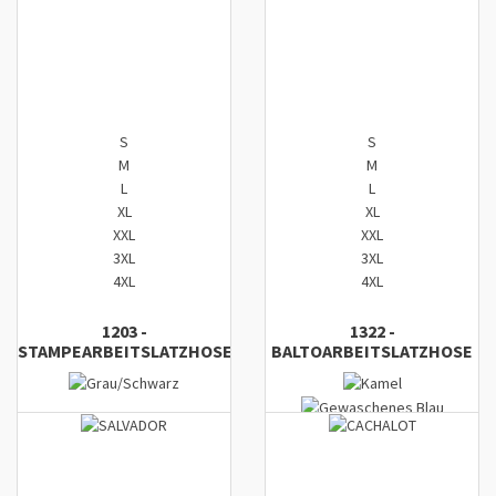
S
S
M
M
L
L
XL
XL
XXL
XXL
3XL
3XL
4XL
4XL
1203
-
1322
-
STAMPE
ARBEITSLATZHOSE
BALTO
ARBEITSLATZHOSE