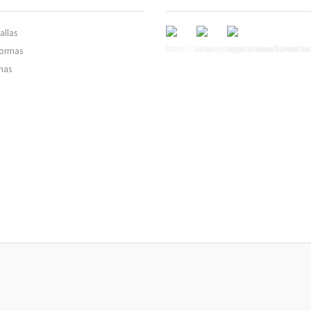
allas
normas
mas