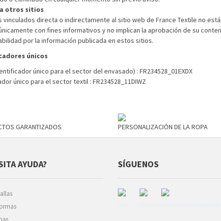
a otros sitios
s vinculados directa o indirectamente al sitio web de France Textile no está
n únicamente con fines informativos y no implican la aprobación de su conten
bilidad por la información publicada en estos sitios.
icadores únicos
dentificador único para el sector del envasado) : FR234528_01EXDX
ador único para el sector textil : FR234528_11DIWZ
CTOS GARANTIZADOS
PERSONALIZACIÓN DE LA ROPA
SITA AYUDA?
SÍGUENOS
allas
normas
mas