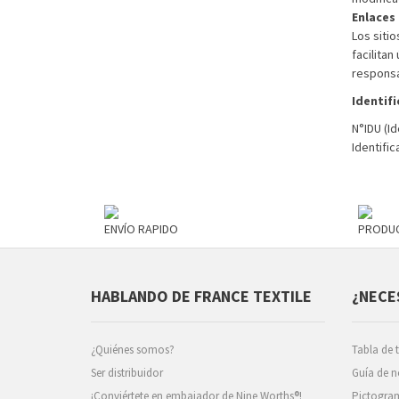
Enlaces 
Los sitio
facilita
responsa
Identif
N°IDU (I
Identific
ENVÍO RAPIDO
PRODU
HABLANDO DE FRANCE TEXTILE
¿NECE
¿Quiénes somos?
Tabla de t
Ser distribuidor
Guía de 
¡Conviértete en embajador de Nine Worths®!
Pictogra