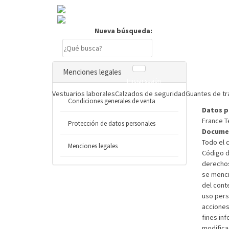
Nueva búsqueda:
Menciones legales
Iniciar sesión
Vestuarios laborales
Calzados de seguridad
Guantes de tr
Condiciones generales de venta
Datos p
France Te
Protección de datos personales
Documen
Todo el 
Menciones legales
Código de
derechos
se menci
del cont
uso pers
acciones
fines in
modifica