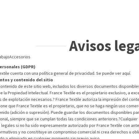
Avisos leg
abajo
Accesorios
ersonales (GDPR)
xtile cuenta con una política general de privacidad. Se puede ver aquí.
tos y contenido del sitio
contenido de este sitio web, incluidos los diversos documentos disponibles
 la Propiedad Intelectual. France Textile es el propietario exclusivo, a ex
 de explotación necesarios.? France Textile autoriza la impresión del cont
one que France Textile es el propietario, que no se haga ningún uso comerc
enido (adición o supresión). Puede guardar los documentos disponibles par
onal, siempre que se cumplan todas las condiciones anteriores.?Cualquier 
 legales si no ha sido expresamente autorizado por France Textile con ante
formativos y no constituye un compromiso comercial ni crea derechos u obl
do o eliminado en cualquier momento sin previo aviso.