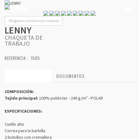
Toggl
naviga
Póngase en contacto con nosotros
LENNY
CHAQUETA DE
TRABAJO
REFERENCIA :
1505
CARACTERÍSTICAS
DOCUMENTOS
COMPOSICIÓN:
Tejido principal:
100% poliéster - 240 g/m² - POLAR
ESPECIFICACIONES:
Cuello alto
Correa para la barbilla
2 bolsillos con cremallera