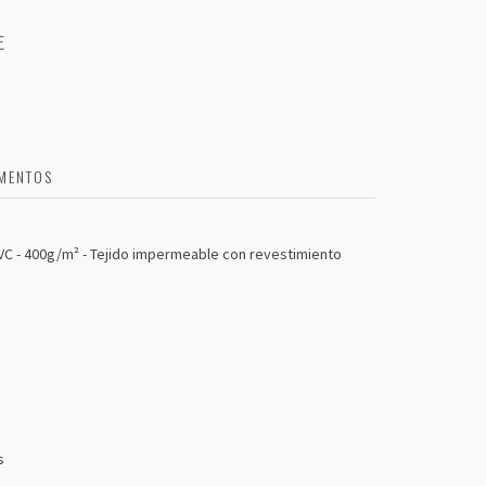
E
MENTOS
C - 400g/m² - Tejido impermeable con revestimiento
s