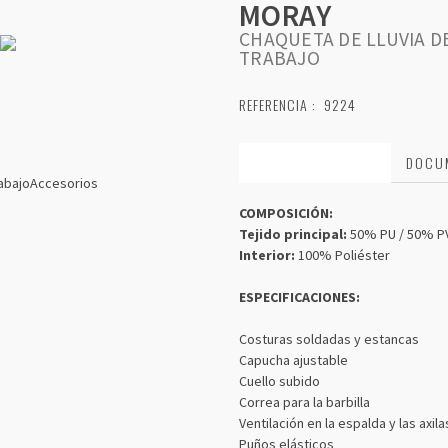
MORAY
CHAQUETA DE LLUVIA D
TRABAJO
REFERENCIA :
9224
CARACTERÍSTICAS
DOCU
abajo
Accesorios
COMPOSICIÓN:
Tejido principal:
50% PU / 50% PV
Interior:
100% Poliéster
ESPECIFICACIONES:
Costuras soldadas y estancas
Capucha ajustable
Cuello subido
Correa para la barbilla
Ventilación en la espalda y las axila
Puños elásticos