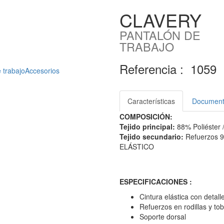
CLAVERY
PANTALÓN DE
TRABAJO
Referencia :
1059
 trabajo
Accesorios
Características
Document
COMPOSICIÓN:
Tejido principal:
88% Poliéster
Tejido secundario:
Refuerzos 9
ELÁSTICO
ESPECIFICACIONES :
Cintura elástica con detall
Refuerzos en rodillas y tobi
Soporte dorsal