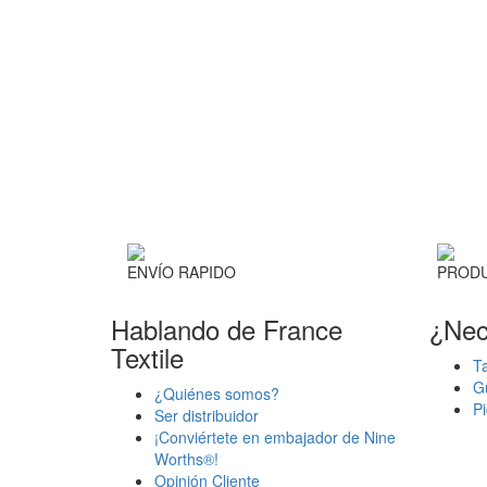
ENVÍO RAPIDO
PRODU
Hablando de France
¿Nec
Textile
Ta
G
¿Quiénes somos?
P
Ser distribuidor
¡Conviértete en embajador de Nine
Worths®!
Opinión Cliente