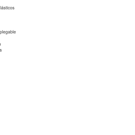
elásticos
 plegable
a
s