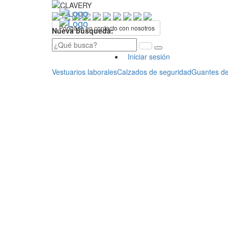
Póngase en contacto con nosotros
Nueva búsqueda:
Iniciar sesión
Vestuarios laborales
Calzados de seguridad
Guantes de