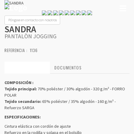
Toggl
naviga
Póngase en contacto con nosotros
SANDRA
PANTALÒN JOGGING
REFERENCIA :
1136
CARACTERÍSTICAS
DOCUMENTOS
COMPOSICIÓN :
Tejido principal:
70% poliéster / 30% algodón - 320 g/m² - FORRO
POLAR
Tejido secundario:
65% poliéster / 35% algodón - 160 g/m² -
Refuerzo SARGA
ESPECIFICACIONES:
Cintura elástica con cordón de ajuste
Refuerzo en la rodilla y solapa en el bolsillo