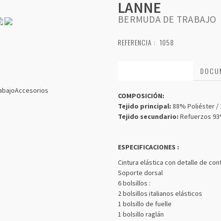
LANNE
BERMUDA DE TRABAJO
REFERENCIA :
1058
CARACTERÍSTICAS
DOCU
abajo
Accesorios
COMPOSICIÓN:
Tejido principal:
88% Poliéster /
Tejido secundario:
Refuerzos 93%
ESPECIFICACIONES :
Cintura elástica con detalle de con
Soporte dorsal
6 bolsillos :
2 bolsillos italianos elásticos
1 bolsillo de fuelle
1 bolsillo raglán