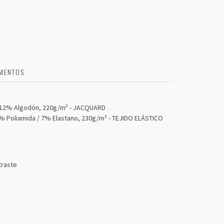
MENTOS
 12% Algodón, 220g/m² - JACQUARD
 Poliamida / 7% Elastano, 230g/m² - TEJIDO ELÁSTICO
traste