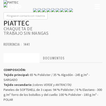
Toggl
naviga
Póngase en contacto con nosotros
PIATTEC
CHAQUETA DE
TRABAJO SIN MANGAS
REFERENCIA :
1441
CARACTERÍSTICAS
DOCUMENTOS
COMPOSICIÓN:
Tejido principal:
65 % Poliéster / 35 % Algodón - 245 g/m² -
SARGADO
Tejido secundario
(colores VERDE y ANTRACITA)
:
Paneles de SOFTSHELL de 3 capas: 94 % Poliéster / 6 % Elastano - 300
g/m² forro de los bolsillos y del cuello: 100 % Poliéster - 180 g/m² -
POLAR